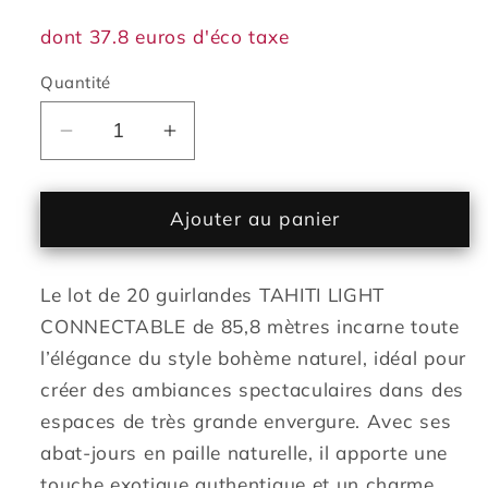
dont 37.8 euros d'éco taxe
Quantité
Réduire
Augmenter
la
la
quantité
quantité
de
de
Ajouter au panier
Guirlande
Guirlande
lumineuse
lumineuse
Le lot de 20 guirlandes TAHITI LIGHT
extérieure
extérieure
raccordable
raccordable
CONNECTABLE de 85,8 mètres incarne toute
85.8m
85.8m
l’élégance du style bohème naturel, idéal pour
avec
avec
créer des ambiances spectaculaires dans des
140
140
espaces de très grande envergure. Avec ses
ampoules
ampoules
abat-jours en paille naturelle, il apporte une
LED
LED
filament
filament
touche exotique authentique et un charme