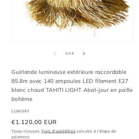
Ouvrir
le
média
de
1
/
14
1
dans
une
fenêtre
Guirlande lumineuse extérieure raccordable
modale
85.8m avec 140 ampoules LED filament E27
blanc chaud TAHITI LIGHT Abat-jour en paille
bohème
LUMISKY
Prix
€1.120,00 EUR
habituel
Taxes incluses.
Frais d'expédition
calculés à l'étape de
paiement.