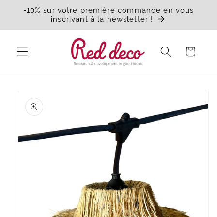
et
-10% sur votre première commande en vous
passer
inscrivant à la newsletter !
au
contenu
Panier
Passer aux
informations
produits