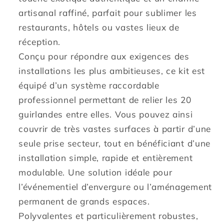
E27
E27
artisanal raffiné, parfait pour sublimer les
blanc
blanc
restaurants, hôtels ou vastes lieux de
chaud
chaud
réception.
TAHITI
TAHITI
Conçu pour répondre aux exigences des
LIGHT
LIGHT
Abat-
Abat-
installations les plus ambitieuses, ce kit est
jour
jour
équipé d’un système raccordable
en
en
professionnel permettant de relier les 20
paille
paille
guirlandes entre elles. Vous pouvez ainsi
bohème
bohème
couvrir de très vastes surfaces à partir d’une
seule prise secteur, tout en bénéficiant d’une
installation simple, rapide et entièrement
modulable. Une solution idéale pour
l’événementiel d’envergure ou l’aménagement
permanent de grands espaces.
Polyvalentes et particulièrement robustes,