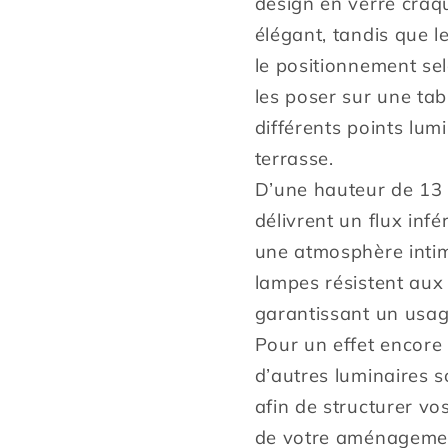
design en verre craqu
blanc
blanc
élégant, tandis que le
chaud
chaud
CRACK
CRACK
le positionnement se
BALL
BALL
les poser sur une tab
CORD
CORD
différents points lum
H13cm
H13cm
terrasse.
D’une hauteur de 13 
délivrent un flux inf
une atmosphère intime
lampes résistent aux
garantissant un usag
Pour un effet encore
d’autres luminaires so
afin de structurer vo
de votre aménagement