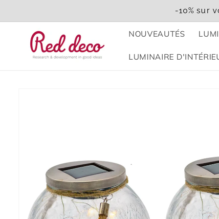
et
-10% sur v
passer
au
contenu
NOUVEAUTÉS
LUMI
LUMINAIRE D'INTÉRIE
Passer aux
informations
produits