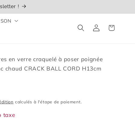
letter !
ISON
Connexion
Panier
ires en verre craquelé à poser poignée
lanc chaud CRACK BALL CORD H13cm
édition
calculés à l'étape de paiement.
o taxe