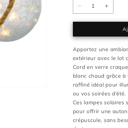
Réduire
Augmen
la
la
quantité
quantit
de
de
Aj
Lot
Lot
de
de
Apportez une ambianc
2
2
boules
boules
extérieur avec le lot
solaires
solaires
Cord en verre craque
en
en
blanc chaud grâce à 
verre
verre
craquelé
craquel
raffiné idéal pour ill
à
à
ou vos soirées d’été.
poser
poser
Ces lampes solaires s
poignée
poigné
pour offrir une auto
corde
corde
micro
micro
crépuscule, sans bes
LED
LED