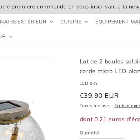
otre première commande en vous inscrivant à la news
NAIRE EXTÉRIEUR
CUISINE
ÉQUIPEMENT MA
UR
Lot de 2 boules sola
corde micro LED b
LUMISKY
Prix
€39,90 EUR
habituel
Taxes incluses.
Frais d'exp
dont 0.21 euros d'éc
Quantité