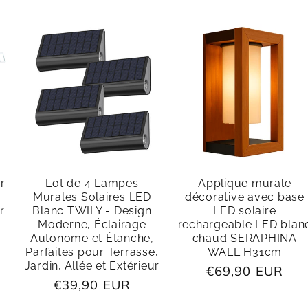
r
Lot de 4 Lampes
Applique murale
Murales Solaires LED
décorative avec base
r
Blanc TWILY - Design
LED solaire
Moderne, Éclairage
rechargeable LED blan
Autonome et Étanche,
chaud SERAPHINA
Parfaites pour Terrasse,
WALL H31cm
Jardin, Allée et Extérieur
Prix
€69,90 EUR
Prix
€39,90 EUR
habituel
habituel