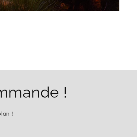
ommande !
lan !