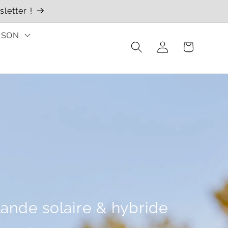
letter !
ISON
Connexion
Panier
lande solaire & hybride