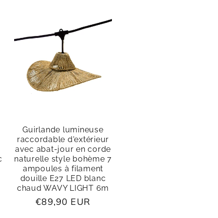
Guirlande lumineuse
raccordable d'extérieur
avec abat-jour en corde
c
naturelle style bohème 7
ampoules à filament
douille E27 LED blanc
chaud WAVY LIGHT 6m
Prix
€89,90 EUR
habituel