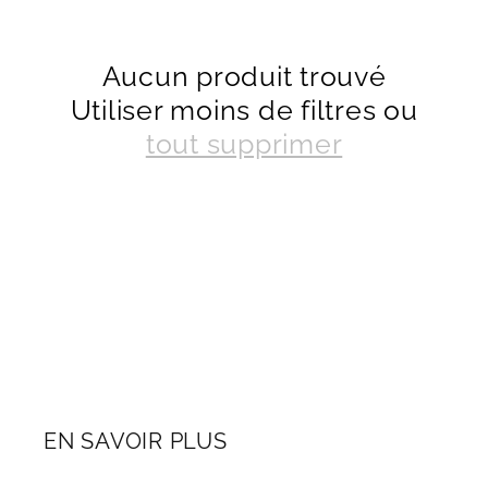
t
Aucun produit trouvé
i
Utiliser moins de filtres ou
o
tout supprimer
n
:
EN SAVOIR PLUS