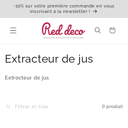
et
-10% sur votre première commande en vous
passer
inscrivant à la newsletter !
au
contenu
Panier
C
Extracteur de jus
o
Extracteur de jus
l
l
Filtrer et trier
0 produit
e
c