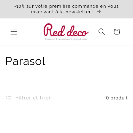
et
-10% sur votre première commande en vous
passer
inscrivant à la newsletter !
au
contenu
Panier
C
Parasol
o
l
Filtrer et trier
0 produit
l
e
c