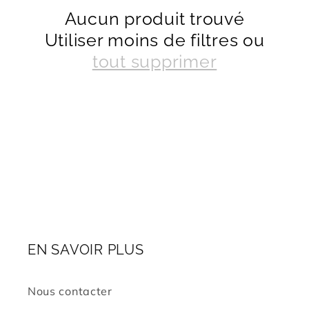
Aucun produit trouvé
t
Utiliser moins de filtres ou
i
tout supprimer
o
n
:
EN SAVOIR PLUS
Nous contacter