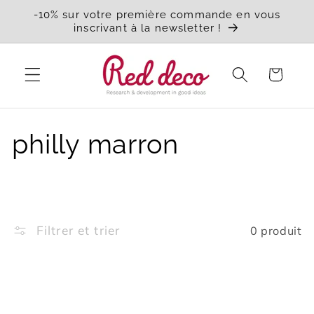
et
-10% sur votre première commande en vous
passer
inscrivant à la newsletter !
au
contenu
Panier
C
philly marron
o
l
Filtrer et trier
0 produit
l
e
c