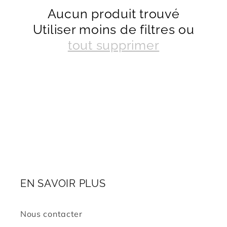
Aucun produit trouvé
t
Utiliser moins de filtres ou
i
tout supprimer
o
n
:
EN SAVOIR PLUS
Nous contacter