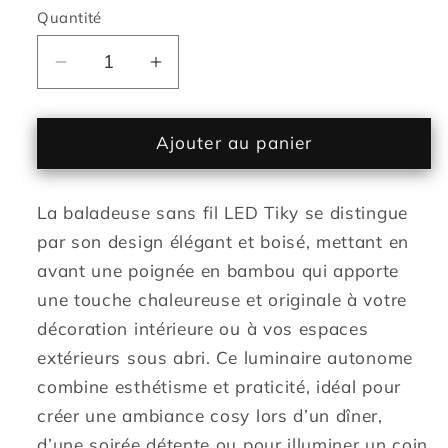
Quantité
Réduire
Augmenter
la
la
quantité
quantité
de
de
Ajouter au panier
Lanterne
Lanterne
sans
sans
La baladeuse sans fil LED Tiky se distingue
fil
fil
poignée
poignée
par son design élégant et boisé, mettant en
bambou
bambou
avant une poignée en bambou qui apporte
LED
LED
une touche chaleureuse et originale à votre
blanc
blanc
décoration intérieure ou à vos espaces
chaud/multicolore
chaud/multicolore
extérieurs sous abri. Ce luminaire autonome
dimmable
dimmable
TIKY
TIKY
combine esthétisme et praticité, idéal pour
H27cm
H27cm
créer une ambiance cosy lors d’un dîner,
d’une soirée détente ou pour illuminer un coin