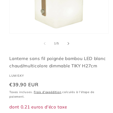
Ouvrir
le
média
de
1
/
5
1
dans
une
fenêtre
Lanterne sans fil poignée bambou LED blanc
modale
chaud/multicolore dimmable TIKY H27cm
LUMISKY
Prix
€39,90 EUR
habituel
Taxes incluses.
Frais d'expédition
calculés à l'étape de
paiement.
dont 0.21 euros d'éco taxe