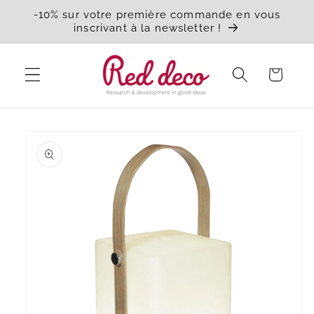
et
-10% sur votre première commande en vous
passer
inscrivant à la newsletter !
au
contenu
Panier
Passer aux
informations
produits