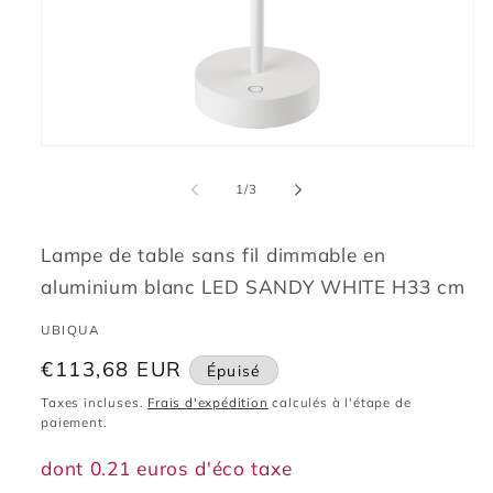
Ouvrir
le
média
de
1
/
3
1
dans
une
fenêtre
Lampe de table sans fil dimmable en
modale
aluminium blanc LED SANDY WHITE H33 cm
UBIQUA
Prix
€113,68 EUR
Épuisé
habituel
Taxes incluses.
Frais d'expédition
calculés à l'étape de
paiement.
dont 0.21 euros d'éco taxe