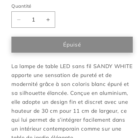
Quantité
Réduire
Augmenter
la
la
quantité
quantité
de
de
Épuisé
Lampe
Lampe
de
de
La lampe de table LED sans fil SANDY WHITE
table
table
sans
sans
apporte une sensation de pureté et de
fil
fil
modernité grâce à son coloris blanc épuré et
dimmable
dimmable
sa silhouette élancée. Conçue en aluminium,
en
en
elle adopte un design fin et discret avec une
aluminium
aluminium
hauteur de 30 cm pour 11 cm de largeur, ce
blanc
blanc
LED
LED
qui lui permet de s’intégrer facilement dans
SANDY
SANDY
un intérieur contemporain comme sur une
WHITE
WHITE
table de jardin élégante.