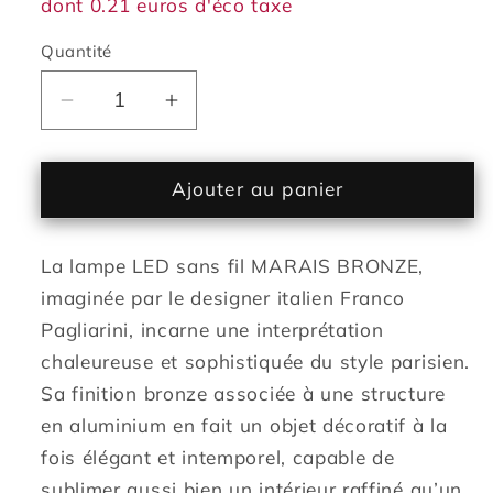
dont 0.21 euros d'éco taxe
Quantité
Réduire
Augmenter
la
la
quantité
quantité
de
de
Ajouter au panier
Lampe
Lampe
de
de
La lampe LED sans fil MARAIS BRONZE,
table
table
sans
sans
imaginée par le designer italien Franco
fil
fil
Pagliarini, incarne une interprétation
dimmable
dimmable
chaleureuse et sophistiquée du style parisien.
en
en
Sa finition bronze associée à une structure
aluminium
aluminium
en aluminium en fait un objet décoratif à la
couleur
couleur
bronze
bronze
fois élégant et intemporel, capable de
LED
LED
sublimer aussi bien un intérieur raffiné qu’un