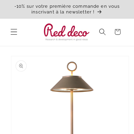
et
-10% sur votre première commande en vous
passer
inscrivant à la newsletter !
au
contenu
Panier
Passer aux
informations
produits