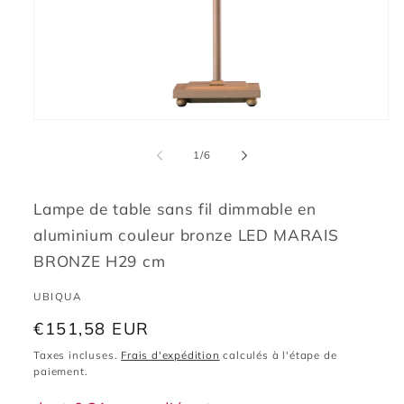
Ouvrir
le
média
de
1
/
6
1
dans
une
fenêtre
Lampe de table sans fil dimmable en
modale
aluminium couleur bronze LED MARAIS
BRONZE H29 cm
UBIQUA
Prix
€151,58 EUR
habituel
Taxes incluses.
Frais d'expédition
calculés à l'étape de
paiement.