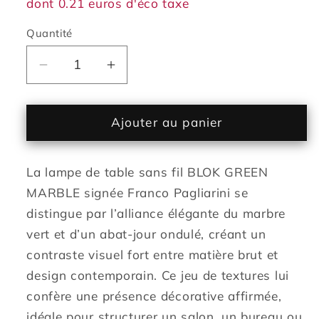
dont 0.21 euros d'éco taxe
Quantité
Réduire
Augmenter
la
la
quantité
quantité
de
de
Ajouter au panier
Lampe
Lampe
de
de
La lampe de table sans fil BLOK GREEN
table
table
sans
sans
MARBLE signée Franco Pagliarini se
fil
fil
distingue par l’alliance élégante du marbre
en
en
vert et d’un abat-jour ondulé, créant un
marbre
marbre
contraste visuel fort entre matière brut et
abat-
abat-
design contemporain. Ce jeu de textures lui
jour
jour
ondulé
ondulé
confère une présence décorative affirmée,
LED
LED
idéale pour structurer un salon, un bureau ou