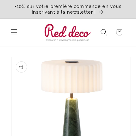
et
-10% sur votre première commande en vous
passer
inscrivant à la newsletter !
au
contenu
Panier
Passer aux
informations
produits