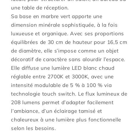
blanc
blanc
une table de réception.
chaud
chaud
Sa base en marbre vert apporte une
dimmable
dimmable
dimension minérale sophistiquée, à la fois
BLOK
BLOK
GREEN
GREEN
luxueuse et organique. Avec ses proportions
MARBLE
MARBLE
équilibrées de 30 cm de hauteur pour 16,5 cm
H30cm
H30cm
de diamètre, elle s’impose comme un objet
décoratif de caractère sans alourdir l’espace.
Elle diffuse une lumière LED blanc chaud
réglable entre 2700K et 3000K, avec une
intensité modulable de 5 % à 100 % via
technologie touch switch. Le flux lumineux de
208 lumens permet d’adapter facilement
l’ambiance, d’un éclairage tamisé et
chaleureux à une lumière plus fonctionnelle
selon les besoins.