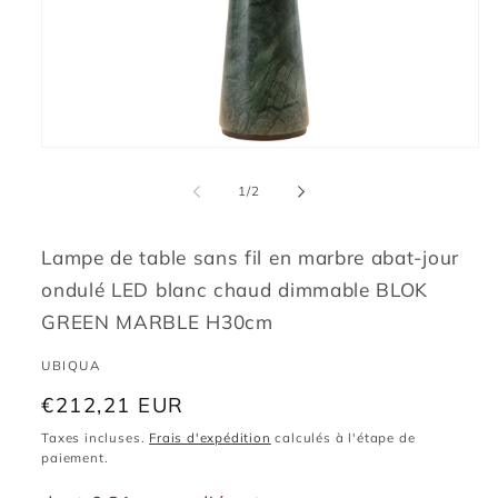
Ouvrir
le
média
de
1
/
2
1
dans
une
fenêtre
Lampe de table sans fil en marbre abat-jour
modale
ondulé LED blanc chaud dimmable BLOK
GREEN MARBLE H30cm
UBIQUA
Prix
€212,21 EUR
habituel
Taxes incluses.
Frais d'expédition
calculés à l'étape de
paiement.