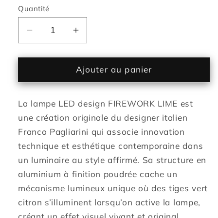
Quantité
Réduire
Augmenter
la
la
quantité
quantité
de
de
Ajouter au panier
Lampe
Lampe
de
de
La lampe LED design FIREWORK LIME est
table
table
sans
sans
une création originale du designer italien
fil
fil
Franco Pagliarini qui associe innovation
touch
touch
technique et esthétique contemporaine dans
en
en
un luminaire au style affirmé. Sa structure en
aluminium
aluminium
aluminium à finition poudrée cache un
blanc
blanc
LED
LED
mécanisme lumineux unique où des tiges vert
FIREWORK
FIREWORK
citron s’illuminent lorsqu’on active la lampe,
LIME
LIME
créant un effet visuel vivant et original.