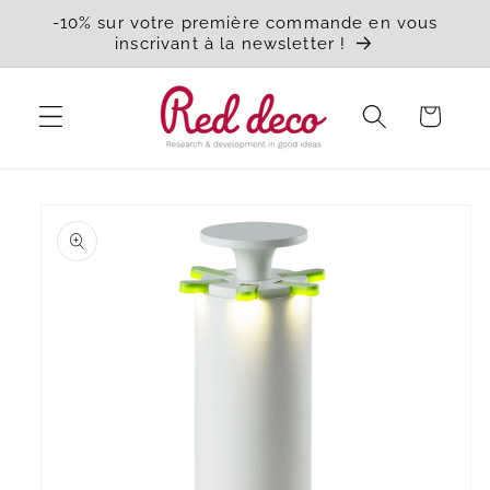
et
-10% sur votre première commande en vous
passer
inscrivant à la newsletter !
au
contenu
Panier
Passer aux
informations
produits