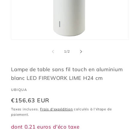
Ouvrir
le
média
de
1
/
2
1
dans
une
fenêtre
Lampe de table sans fil touch en aluminium
modale
blanc LED FIREWORK LIME H24 cm
UBIQUA
Prix
€156,63 EUR
habituel
Taxes incluses.
Frais d'expédition
calculés à l'étape de
paiement.
dont 0.21 euros d'éco taxe