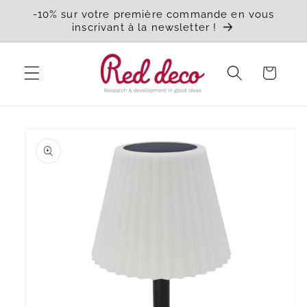
et
-10% sur votre première commande en vous
passer
inscrivant à la newsletter !
au
contenu
Panier
Passer aux
informations
produits