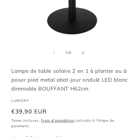
Ouvrir
le
média
de
1
/
6
1
dans
une
fenêtre
Lampe de table solaire 2 en 1 à planter ou à
modale
poser pied metal abat-jour ondulé LED blanc
dimmable BOUFFANT H62cm
LUMISKY
Prix
€39,90 EUR
habituel
Taxes incluses.
Frais d'expédition
calculés à l'étape de
paiement.