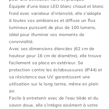
poser
poser
Équipée d’une base LED blanc chaud et blanc
pied
pied
froid avec variateur d’intensité, elle s’adapte
metal
metal
à toutes vos ambiances et diffuse un flux
abat-
abat-
jour
jour
lumineux puissant de plus de 100 lumens,
ondulé
ondulé
idéal pour illuminer vos moments de
LED
LED
convivialité.
blanc
blanc
Avec ses dimensions élancées (62 cm de
dimmable
dimmable
BOUFFANT
BOUFFANT
hauteur pour 16 cm de diamètre), elle trouve
H62cm
H62cm
facilement sa place en extérieur. Sa
protection contre les éclaboussures (IP44) et
sa résistance aux UV garantissent une
utilisation sur le long terme, même en plein
air.
Facile à entretenir avec de l’eau tiède et du
savon doux, elle s’intègre aisément à votre