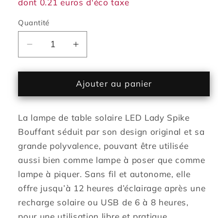
dont 0.21 euros d'éco taxe
Quantité
Réduire
Augmenter
la
la
quantité
quantité
de
de
Ajouter au panier
Lampe
Lampe
de
de
La lampe de table solaire LED Lady Spike
table
table
solaire
solaire
Bouffant séduit par son design original et sa
2
2
grande polyvalence, pouvant être utilisée
en
en
aussi bien comme lampe à poser que comme
1
1
lampe à piquer. Sans fil et autonome, elle
à
à
offre jusqu’à 12 heures d’éclairage après une
planter
planter
ou
ou
recharge solaire ou USB de 6 à 8 heures,
à
à
pour une utilisation libre et pratique.