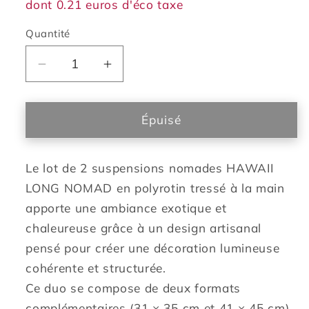
dont 0.21 euros d'éco taxe
Quantité
Réduire
Augmenter
la
la
quantité
quantité
de
de
Épuisé
Lot
Lot
de
de
Le lot de 2 suspensions nomades HAWAII
2
2
suspensions
suspensions
LONG NOMAD en polyrotin tressé à la main
2X
2X
apporte une ambiance exotique et
HAWAII
HAWAII
chaleureuse grâce à un design artisanal
LONG
LONG
pensé pour créer une décoration lumineuse
NOMAD
NOMAD
cohérente et structurée.
en
en
poly
poly
Ce duo se compose de deux formats
rotin
rotin
complémentaires (31 × 35 cm et 41 × 45 cm),