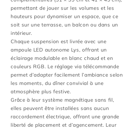
style
style
permettant de jouer sur les volumes et les
bohème
bohème
hauteurs pour dynamiser un espace, que ce
avec
avec
soit sur une terrasse, un balcon ou dans un
ampoule
ampoule
LED
LED
intérieur.
blanc/RGB
blanc/RGB
Chaque suspension est livrée avec une
nomade
nomade
ampoule LED autonome Lys, offrant un
éclairage modulable en blanc chaud et en
couleurs RGB. Le réglage via télécommande
permet d’adapter facilement l’ambiance selon
les moments, du dîner convivial à une
atmosphère plus festive.
Grâce à leur système magnétique sans fil,
elles peuvent être installées sans aucun
raccordement électrique, offrant une grande
liberté de placement et d’agencement. Leur