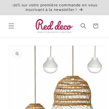
et
-10% sur votre première commande en vous
passer
inscrivant à la newsletter !
au
contenu
Panier
Passer aux
informations
produits