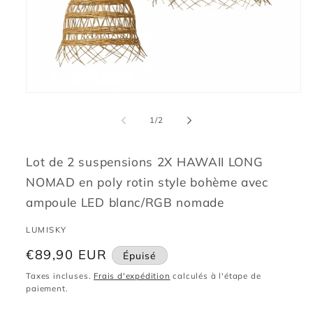
Ouvrir
le
média
de
1
/
2
1
dans
une
fenêtre
Lot de 2 suspensions 2X HAWAII LONG
modale
NOMAD en poly rotin style bohème avec
ampoule LED blanc/RGB nomade
LUMISKY
Prix
€89,90 EUR
Épuisé
habituel
Taxes incluses.
Frais d'expédition
calculés à l'étape de
paiement.