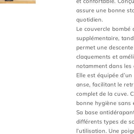
et confortable. Conçu
seau
seau
assure une bonne sta
couvercle
couverc
bombé
bombé
quotidien.
Le couvercle bombé 
supplémentaire, tand
permet une descente d
claquements et amélio
notamment dans les 
Elle est équipée d’un
anse, facilitant le re
complet de la cuve. 
bonne hygiène sans ef
Sa base antidérapante
différents types de s
l’utilisation. Une po