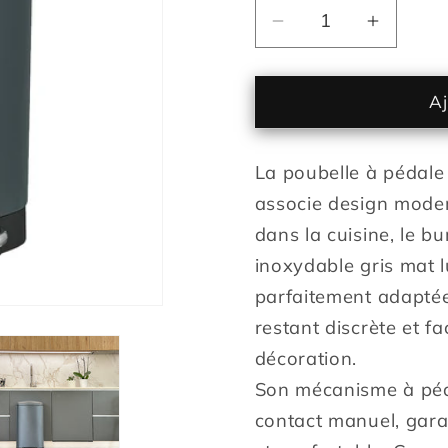
Réduire
Augmen
la
la
quantité
quantit
de
de
Aj
Poubelle
Poubell
de
de
La poubelle à péda
cuisine
cuisine
à
à
associe design moder
pédale
pédale
dans la cuisine, le bu
40L
40L
inoxydable gris mat l
Design
Design
GREENWICH
GREEN
parfaitement adaptée
Gris
Gris
restant discrète et fa
mat
mat
décoration.
en
en
Son mécanisme à péd
acier
acier
Inox
Inox
contact manuel, garan
avec
avec