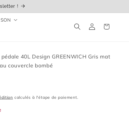
letter !
ISON
Connexion
Panier
 à pédale 40L Design GREENWICH Gris mat
eau couvercle bombé
édition
calculés à l'étape de paiement.
e