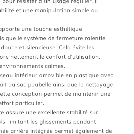
 pour résister à un usage régulier, il
bilité et une manipulation simple au
le
apporte une touche esthétique
is que le système de fermeture ralentie
ouce et silencieuse. Cela évite les
re nettement le confort d’utilisation,
environnements calmes.
 seau intérieur amovible en plastique avec
trait du sac poubelle ainsi que le nettoyage
Cette conception permet de maintenir une
fort particulier.
 assure une excellente stabilité sur
ols, limitant les glissements pendant
ignée arrière intégrée permet également de