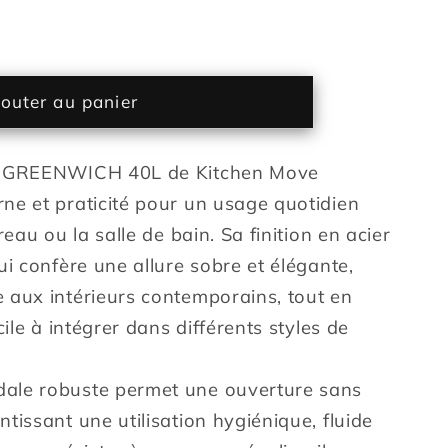
ter
é
outer au panier
e
le GREENWICH 40L de Kitchen Move
ne et praticité pour un usage quotidien
reau ou la salle de bain. Sa finition en acier
ui confère une allure sobre et élégante,
WICH
 aux intérieurs contemporains, tout en
cile à intégrer dans différents styles de
ale robuste permet une ouverture sans
tissant une utilisation hygiénique, fluide