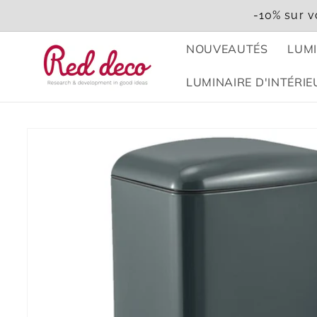
et
-10% sur v
passer
au
contenu
NOUVEAUTÉS
LUMI
LUMINAIRE D'INTÉRIE
Passer aux
informations
produits