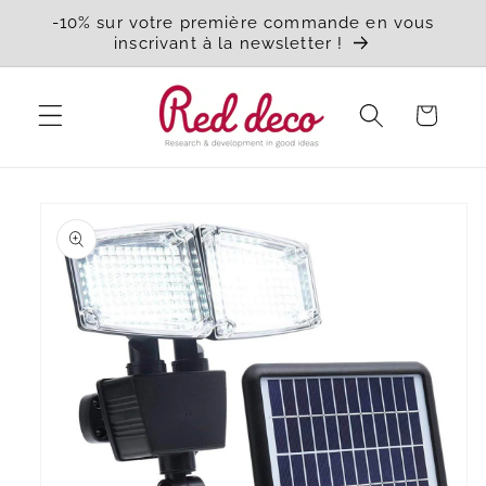
et
-10% sur votre première commande en vous
passer
inscrivant à la newsletter !
au
contenu
Panier
Passer aux
informations
produits