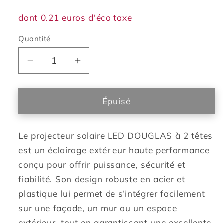
dont 0.21 euros d'éco taxe
Quantité
Réduire
Augmenter
la
la
quantité
quantité
de
de
Épuisé
Projecteur
Projecteur
solaire
solaire
Le projecteur solaire LED DOUGLAS à 2 têtes
2
2
têtes
têtes
est un éclairage extérieur haute performance
noir
noir
conçu pour offrir puissance, sécurité et
eclairage
eclairage
fiabilité. Son design robuste en acier et
puissant
puissant
plastique lui permet de s’intégrer facilement
panneau
panneau
sur une façade, un mur ou un espace
solaire
solaire
déporté
déporté
extérieur, tout en garantissant une excellente