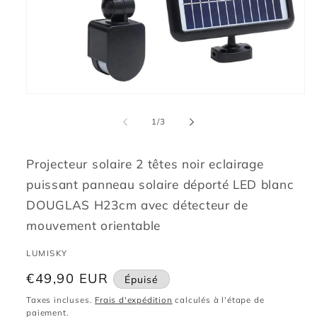
Ouvrir
le
média
de
1
/
3
1
dans
une
fenêtre
Projecteur solaire 2 têtes noir eclairage
modale
puissant panneau solaire déporté LED blanc
DOUGLAS H23cm avec détecteur de
mouvement orientable
LUMISKY
Prix
€49,90 EUR
Épuisé
habituel
Taxes incluses.
Frais d'expédition
calculés à l'étape de
paiement.