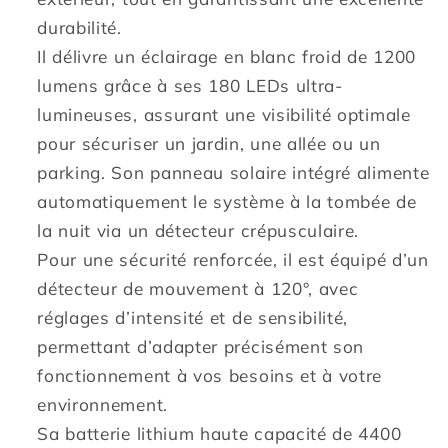
LED
LED
durabilité.
blanc
blanc
Il délivre un éclairage en blanc froid de 1200
DOUGLAS
DOUGLAS
lumens grâce à ses 180 LEDs ultra-
H23cm
H23cm
lumineuses, assurant une visibilité optimale
avec
avec
détecteur
détecteur
pour sécuriser un jardin, une allée ou un
de
de
parking. Son panneau solaire intégré alimente
mouvement
mouvement
automatiquement le système à la tombée de
orientable
orientable
la nuit via un détecteur crépusculaire.
Pour une sécurité renforcée, il est équipé d’un
détecteur de mouvement à 120°, avec
réglages d’intensité et de sensibilité,
permettant d’adapter précisément son
fonctionnement à vos besoins et à votre
environnement.
Sa batterie lithium haute capacité de 4400