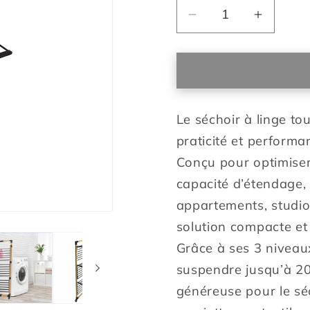
Réduire
Augmen
la
la
quantité
quantit
de
de
Séchoir
Séchoir
à
à
Le séchoir à linge to
linge
linge
multifonction
multifon
praticité et performa
tour
tour
Conçu pour optimiser
pliable
pliable
capacité d’étendage, 
30M
30M
WILLIS
WILLIS
appartements, studio
3
3
solution compacte et 
niveaux
niveaux
Grâce à ses 3 niveau
Couleur
Couleur
suspendre jusqu’à 20 
Noir
Noir
et
et
généreuse pour le sé
bois
bois