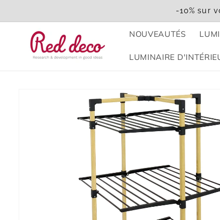
et
-10% sur v
passer
au
contenu
NOUVEAUTÉS
LUMI
LUMINAIRE D'INTÉRIE
Passer aux
informations
produits