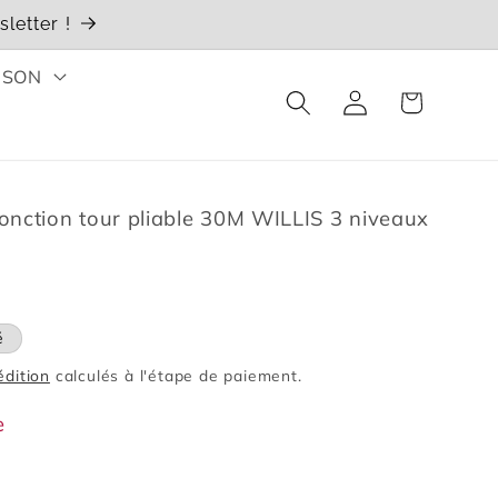
letter !
ISON
Connexion
Panier
fonction tour pliable 30M WILLIS 3 niveaux
é
édition
calculés à l'étape de paiement.
e