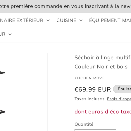
otre première commande en vous inscrivant à la news
NAIRE EXTÉRIEUR
CUISINE
ÉQUIPEMENT MA
UR
Séchoir à linge multi
Couleur Noir et bois
KITCHEN MOVE
Prix
€69,99 EUR
Épuis
habituel
Taxes incluses.
Frais d'exp
dont euros d'éco tax
Quantité