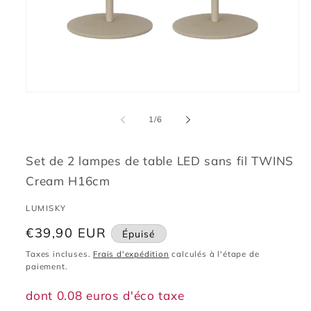
Ouvrir
le
média
de
1
/
6
1
dans
une
fenêtre
Set de 2 lampes de table LED sans fil TWINS
modale
Cream H16cm
LUMISKY
Prix
€39,90 EUR
Épuisé
habituel
Taxes incluses.
Frais d'expédition
calculés à l'étape de
paiement.
dont 0.08 euros d'éco taxe