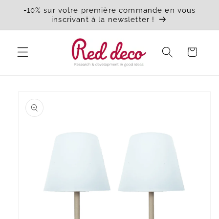
et
-10% sur votre première commande en vous
passer
inscrivant à la newsletter !
au
contenu
Panier
Passer aux
informations
produits