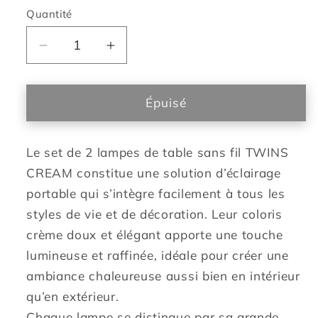
Quantité
Réduire
Augmenter
la
la
quantité
quantité
de
de
Épuisé
Set
Set
de
de
Le set de 2 lampes de table sans fil TWINS
2
2
lampes
lampes
CREAM constitue une solution d’éclairage
de
de
portable qui s’intègre facilement à tous les
table
table
styles de vie et de décoration. Leur coloris
LED
LED
crème doux et élégant apporte une touche
sans
sans
lumineuse et raffinée, idéale pour créer une
fil
fil
TWINS
TWINS
ambiance chaleureuse aussi bien en intérieur
Cream
Cream
qu’en extérieur.
H16cm
H16cm
Chaque lampe se distingue par sa grande