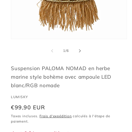
Ouvrir
le
média
de
1
/
6
1
dans
une
fenêtre
Suspension PALOMA NOMAD en herbe
modale
marine style bohème avec ampoule LED
blanc/RGB nomade
LUMISKY
Prix
€99,90 EUR
habituel
Taxes incluses.
Frais d'expédition
calculés à l'étape de
paiement.