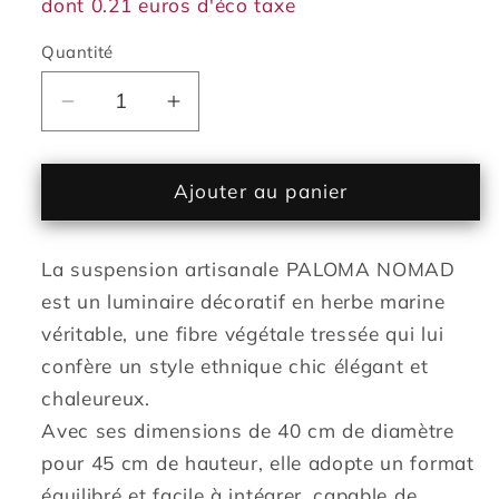
dont 0.21 euros d'éco taxe
Quantité
Réduire
Augmenter
la
la
quantité
quantité
de
de
Ajouter au panier
Suspension
Suspension
PALOMA
PALOMA
La suspension artisanale PALOMA NOMAD
NOMAD
NOMAD
en
en
est un luminaire décoratif en herbe marine
herbe
herbe
véritable, une fibre végétale tressée qui lui
marine
marine
confère un style ethnique chic élégant et
style
style
chaleureux.
bohème
bohème
Avec ses dimensions de 40 cm de diamètre
avec
avec
ampoule
ampoule
pour 45 cm de hauteur, elle adopte un format
LED
LED
équilibré et facile à intégrer, capable de